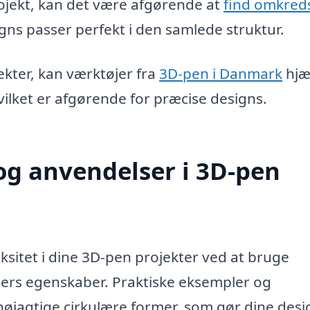
ojekt, kan det være afgørende at
find omkred
igns passer perfekt i den samlede struktur.
kter, kan værktøjer fra
3D-pen i Danmark
hjæ
vilket er afgørende for præcise designs.
og anvendelser i 3D-pen
sitet i dine 3D-pen projekter ved at bruge
ers egenskaber. Praktiske eksempler og
nøjagtige cirkulære former, som gør dine desi