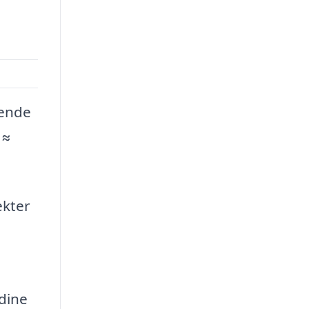
kende
 ≈
ekter
dine