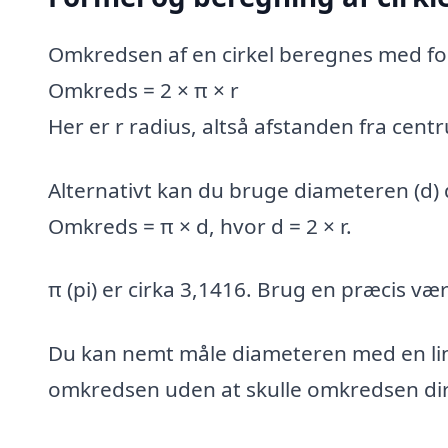
Omkredsen af en cirkel beregnes med fo
Omkreds = 2 × π × r
Her er r radius, altså afstanden fra centr
Alternativt kan du bruge diameteren (d) 
Omkreds = π × d, hvor d = 2 × r.
π (pi) er cirka 3,1416. Brug en præcis væ
Du kan nemt måle diameteren med en lin
omkredsen uden at skulle omkredsen dir