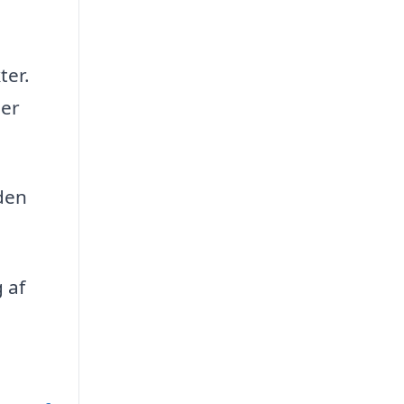
ter.
ger
eden
 af